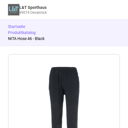
L&T Sporthaus
49074 Osnabrück
Startseite
Produktkatalog
NITA Hose 46 - Black
Zum Produkt springen
Zur Produktbeschreibung springen