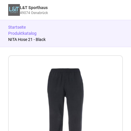
L&T Sporthaus
49074 Osnabrück
Startseite
Produktkatalog
NITA Hose 21 - Black
Zum Produkt springen
Zur Produktbeschreibung springen