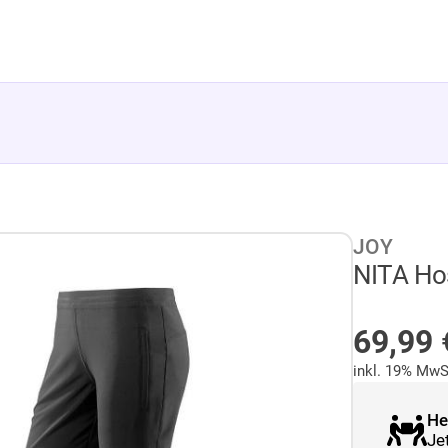
JOY
NITA Hos
AUF L
69,99
inkl. 19% MwS
He
Je