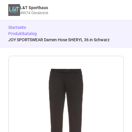
L&T Sporthaus
49074 Osnabrück
Startseite
Produktkatalog
JOY SPORTSWEAR Damen Hose SHERYL 36 in Schwarz
Zum Produkt springen
Zur Produktbeschreibung springen