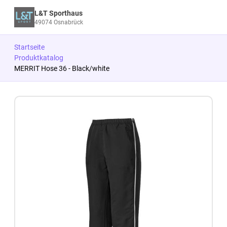
L&T Sporthaus
49074 Osnabrück
Startseite
Produktkatalog
MERRIT Hose 36 - Black/white
Zum Produkt springen
Zur Produktbeschreibung springen