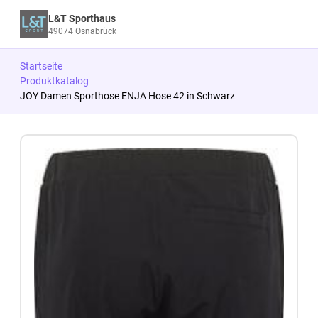
L&T Sporthaus
49074 Osnabrück
Startseite
Produktkatalog
JOY Damen Sporthose ENJA Hose 42 in Schwarz
Zum Produkt springen
Zur Produktbeschreibung springen