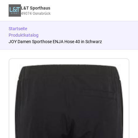
L&T Sporthaus
49074 Osnabrück
Startseite
Produktkatalog
JOY Damen Sporthose ENJA Hose 40 in Schwarz
Zum Produkt springen
Zur Produktbeschreibung springen