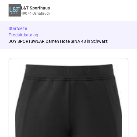
L&T Sporthaus
49074 Osnabrück
Startseite
Produktkatalog
JOY SPORTSWEAR Damen Hose SINA 48 in Schwarz
Zum Produkt springen
Zur Produktbeschreibung springen