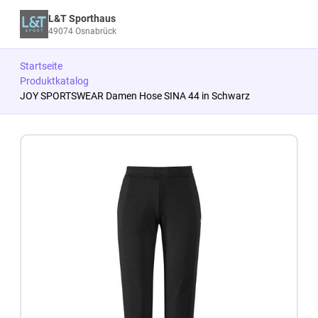
L&T Sporthaus
49074 Osnabrück
Startseite
Produktkatalog
JOY SPORTSWEAR Damen Hose SINA 44 in Schwarz
Zum Produkt springen
Zur Produktbeschreibung springen