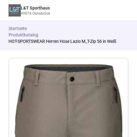
L&T Sporthaus
49074 Osnabrück
Startseite
Produktkatalog
HOT-SPORTSWEAR Herren Hose Lazio M_T-Zip 56 in Weiß
Zum Produkt springen
Zur Produktbeschreibung springen