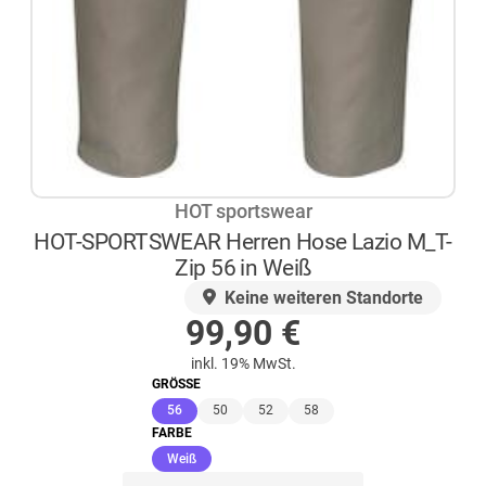
HOT sportswear
HOT-SPORTSWEAR Herren Hose Lazio M_T-
Zip 56 in Weiß
AUF LAGER
Keine weiteren Standorte
99,90
€
inkl. 19% MwSt.
GRÖSSE
(ausgewählt)
56
50
52
58
FARBE
(ausgewählt)
Weiß