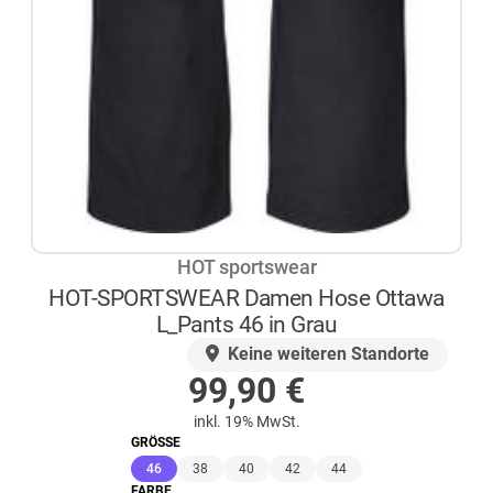
HOT sportswear
HOT-SPORTSWEAR Damen Hose Ottawa
L_Pants 46 in Grau
AUF LAGER
Keine weiteren Standorte
99,90
€
inkl. 19% MwSt.
GRÖSSE
(ausgewählt)
46
38
40
42
44
FARBE