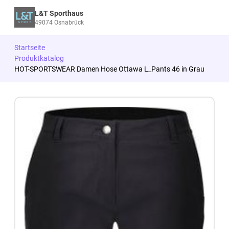
L&T Sporthaus
49074 Osnabrück
Startseite
Produktkatalog
HOT-SPORTSWEAR Damen Hose Ottawa L_Pants 46 in Grau
Zum Produkt springen
Zur Produktbeschreibung springen