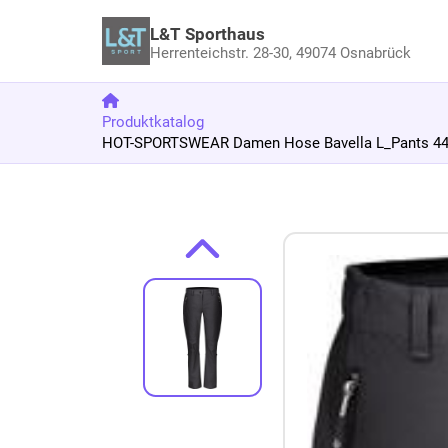
L&T Sporthaus
Herrenteichstr. 28-30,
49074 Osnabrück
Produktkatalog
HOT-SPORTSWEAR Damen Hose Bavella L_Pants 44 
Zum Produkt springen
Zur Produktbeschreibung springen