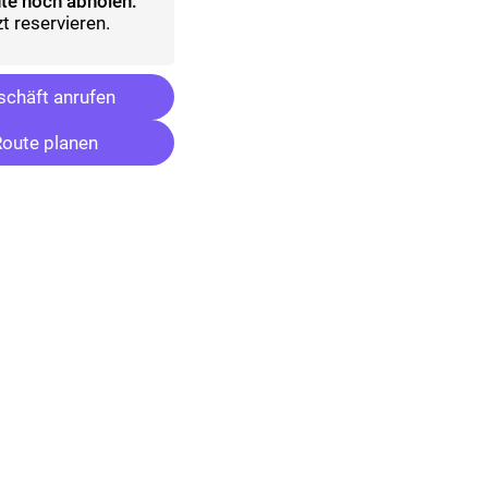
te noch abholen:
t reservieren.
chäft anrufen
oute planen