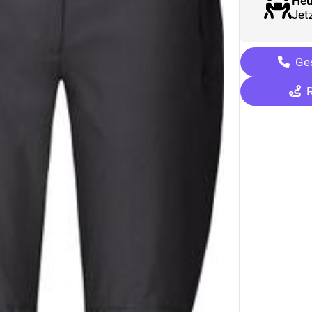
Heu
Jetz
Ges
R