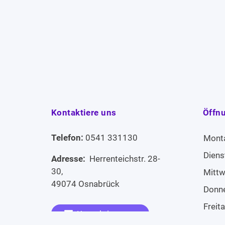
Kontaktiere uns
Öffn
Telefon:
0541 331130
Mont
Diens
Adresse:
Herrenteichstr. 28-
30,
Mitt
49074 Osnabrück
Donn
Freit
Kontaktiere uns
Sams