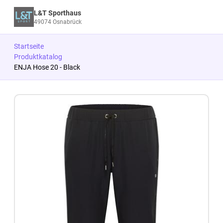
L&T Sporthaus
49074 Osnabrück
Startseite
Produktkatalog
ENJA Hose 20 - Black
Zum Produkt springen
Zur Produktbeschreibung springen