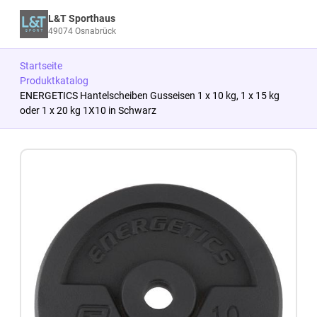
L&T Sporthaus
49074 Osnabrück
Startseite
Produktkatalog
ENERGETICS Hantelscheiben Gusseisen 1 x 10 kg, 1 x 15 kg
oder 1 x 20 kg 1X10 in Schwarz
Zum Produkt springen
Zur Produktbeschreibung springen