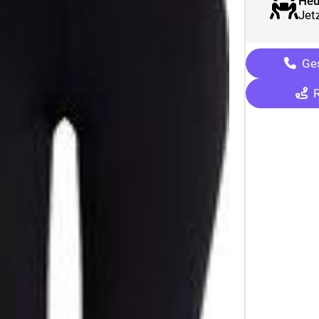
Heu
Jetz
Ges
R