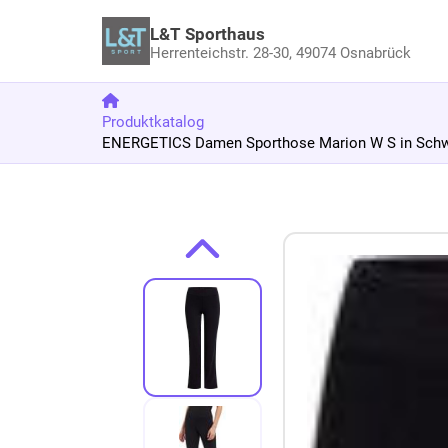
L&T Sporthaus
Herrenteichstr. 28-30,
49074 Osnabrück
Produktkatalog
ENERGETICS Damen Sporthose Marion W S in Sch
Zum Produkt springen
Zur Produktbeschreibung springen