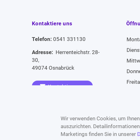
Kontaktiere uns
Öffn
Telefon:
0541 331130
Mont
Diens
Adresse:
Herrenteichstr. 28-
30,
Mitt
49074 Osnabrück
Donn
Freit
Kontaktiere uns
Sams
Widerruf erklären
Sonn
Wir verwenden Cookies, um Ihnen 
auszurichten. Detailinformatione
Marketings finden Sie in unserer
D