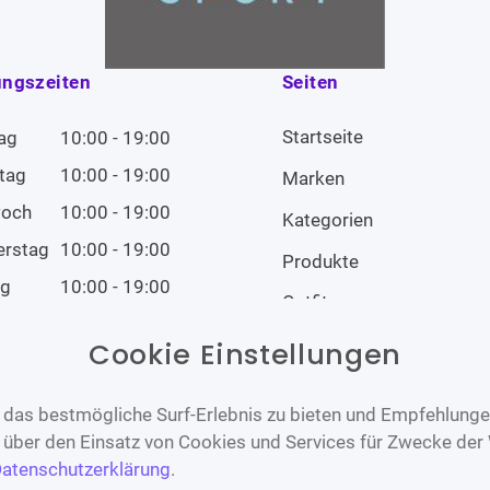
ungszeiten
Seiten
Startseite
ag
10:00 - 19:00
tag
10:00 - 19:00
Marken
woch
10:00 - 19:00
Kategorien
erstag
10:00 - 19:00
Produkte
ag
10:00 - 19:00
Outfits
tag
10:00 - 19:00
Cookie Einstellungen
tag
Geschlossen
das bestmögliche Surf-Erlebnis zu bieten und Empfehlungen
n über den Einsatz von Cookies und Services für Zwecke der
atenschutzerklärung
.