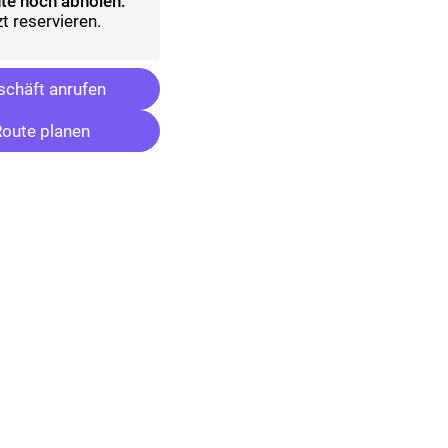
te noch abholen:
t reservieren.
chäft anrufen
oute planen