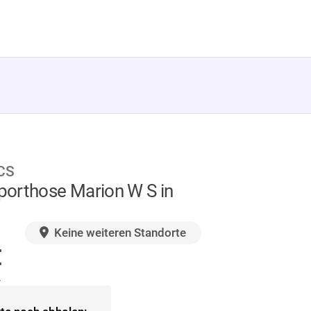
CS
orthose Marion W S in
GER
Keine weiteren Standorte
€
.