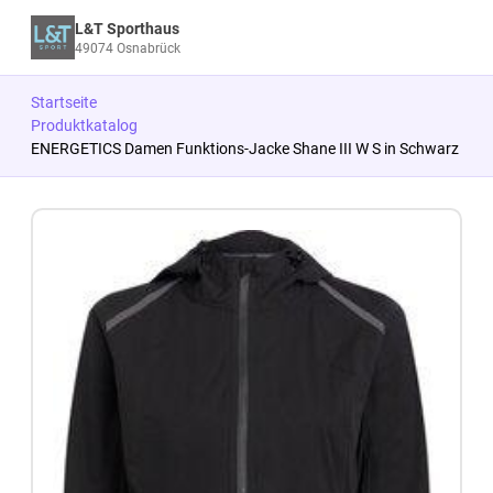
L&T Sporthaus
49074 Osnabrück
Startseite
Produktkatalog
ENERGETICS Damen Funktions-Jacke Shane III W S in Schwarz
Zum Produkt springen
Zur Produktbeschreibung springen