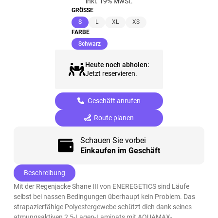
inkl. 19% MwSt.
GRÖSSE
(ausgewählt)
S
L
XL
XS
FARBE
(ausgewählt)
Schwarz
Heute noch abholen:
Jetzt reservieren.
Geschäft anrufen
Route planen
Schauen Sie vorbei
Einkaufen im Geschäft
Beschreibung
Mit der Regenjacke Shane III von ENEREGETICS sind Läufe
selbst bei nassen Bedingungen überhaupt kein Problem. Das
strapazierfähige Polyestergewebe schützt dich dank seines
atmungsaktiven 2,5-Lagen-Laminats mit AQUAMAX-