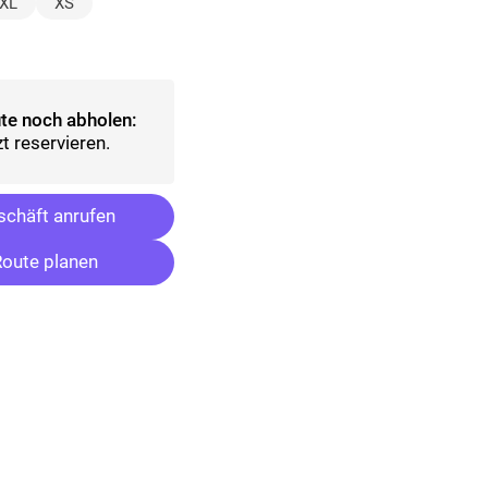
t)
XL
XS
sgewählt)
te noch abholen:
t reservieren.
chäft anrufen
oute planen