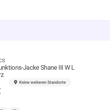
CS
nktions-Jacke Shane III W L
rz
GER
Keine weiteren Standorte
€
.