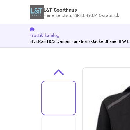
L&T Sporthaus
Herrenteichstr. 28-30,
49074 Osnabrück
Produktkatalog
ENERGETICS Damen Funktions-Jacke Shane III W L
Zum Produkt springen
Zur Produktbeschreibung springen