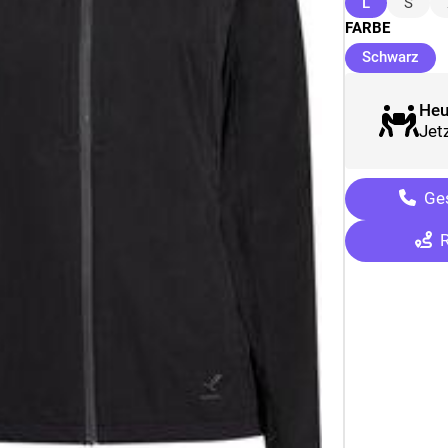
(ausgewähl
L
S
FARBE
(au
Schwarz
Heu
Jetz
Ges
R