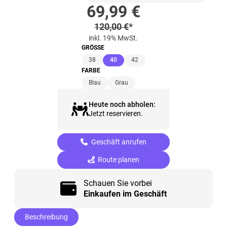
Sonderpreis
69,99
€
Regulärer Preis
120,00
€
*
inkl. 19% MwSt.
GRÖSSE
(ausgewählt)
38
40
42
FARBE
Blau
Grau
Heute noch abholen:
Jetzt reservieren.
Geschäft anrufen
Route planen
Schauen Sie vorbei
Einkaufen im Geschäft
Beschreibung