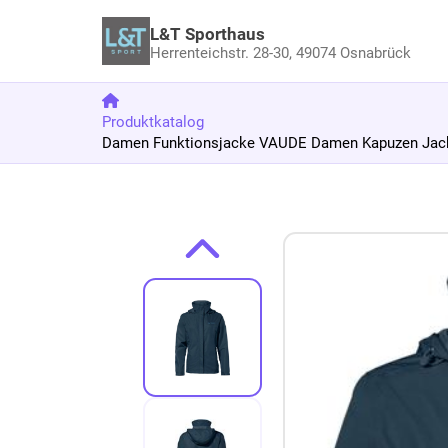
L&T Sporthaus
Herrenteichstr. 28-30,
49074 Osnabrück
Produktkatalog
Damen Funktionsjacke VAUDE Damen Kapuzen Jacke
Zum Produkt springen
Zur Produktbeschreibung springen