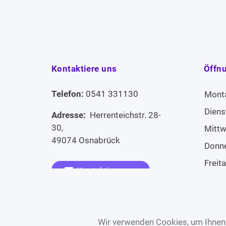
Kontaktiere uns
Öffn
Telefon:
0541 331130
Mont
Diens
Adresse:
Herrenteichstr. 28-
30,
Mitt
49074 Osnabrück
Donn
Freit
Kontaktiere uns
Sams
Widerruf erklären
Sonn
Wir verwenden Cookies, um Ihnen 