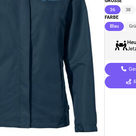
GRÖSSE
(ausgewäh
36
38
FARBE
(ausgew
Blau
Gr
Heu
Jetz
Ges
R