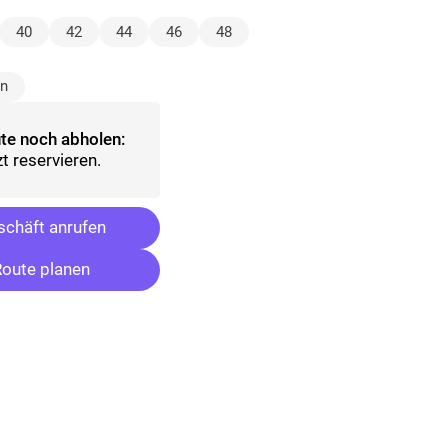
lt)
40
42
44
46
48
ählt)
ün
te noch abholen:
t reservieren.
chäft anrufen
oute planen