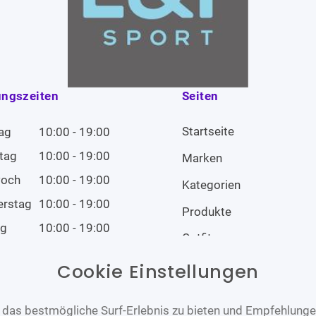
ungszeiten
Seiten
Startseite
ag
10:00 - 19:00
tag
10:00 - 19:00
Marken
woch
10:00 - 19:00
Kategorien
erstag
10:00 - 19:00
Produkte
ag
10:00 - 19:00
Outfits
tag
10:00 - 19:00
Cookie Einstellungen
tag
Geschlossen
das bestmögliche Surf-Erlebnis zu bieten und Empfehlungen