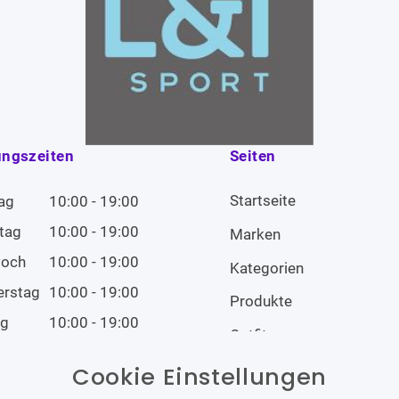
ungszeiten
Seiten
Startseite
ag
10:00 - 19:00
tag
10:00 - 19:00
Marken
woch
10:00 - 19:00
Kategorien
erstag
10:00 - 19:00
Produkte
ag
10:00 - 19:00
Outfits
tag
10:00 - 19:00
Cookie Einstellungen
tag
Geschlossen