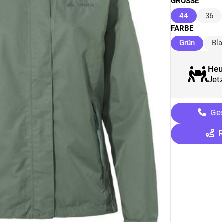
GRÖSSE
(ausgewäh
44
36
FARBE
(ausgew
Grün
Bl
Heu
Jetz
Ges
R