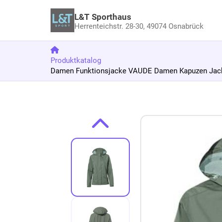
L&T Sporthaus
Herrenteichstr. 28-30,
49074 Osnabrück
Produktkatalog
Damen Funktionsjacke VAUDE Damen Kapuzen Jacke
Zum Produkt springen
Zur Produktbeschreibung springen