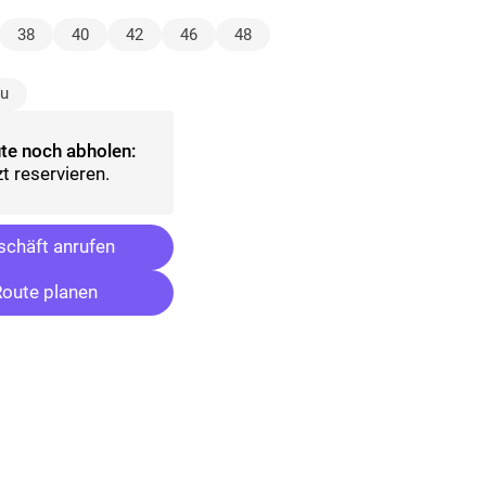
lt)
38
40
42
46
48
ählt)
au
te noch abholen:
t reservieren.
chäft anrufen
oute planen