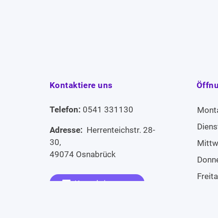
Kontaktiere uns
Öffn
Telefon:
0541 331130
Mont
Diens
Adresse:
Herrenteichstr. 28-
30,
Mitt
49074 Osnabrück
Donn
Freit
Kontaktiere uns
Sams
Widerruf erklären
Sonn