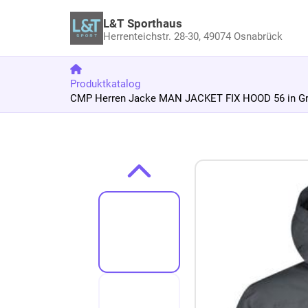
L&T Sporthaus
Herrenteichstr. 28-30,
49074 Osnabrück
Produktkatalog
CMP Herren Jacke MAN JACKET FIX HOOD 56 in G
Zum Produkt springen
Zur Produktbeschreibung springen