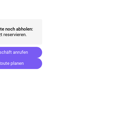
lt)
ählt)
te noch abholen:
t reservieren.
chäft anrufen
oute planen