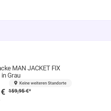
acke MAN JACKET FIX
in Grau
GER
Keine weiteren Standorte
preis
9
€
Regulärer Preis
159,95
€
*
.