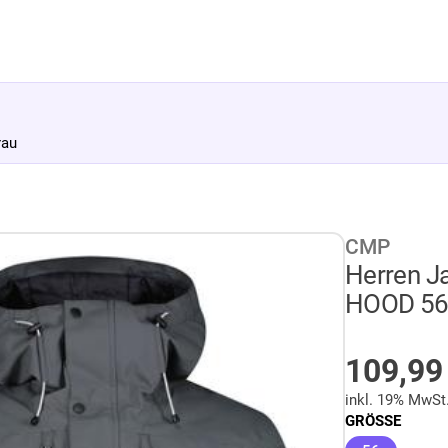
rau
CMP
Herren J
HOOD 56 
AUF LA
Sonder
109,9
inkl. 19% MwSt
GRÖSSE