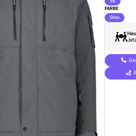
(ausgewäh
56
FARBE
(ausgew
Grau
Heu
Jetz
Ges
R