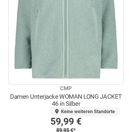
CMP
Damen Unterjacke WOMAN LONG JACKET
46 in Silber
AUF LAGER
Keine weiteren Standorte
Sonderpreis
59,99
€
Regulärer Preis
89,95
€
*