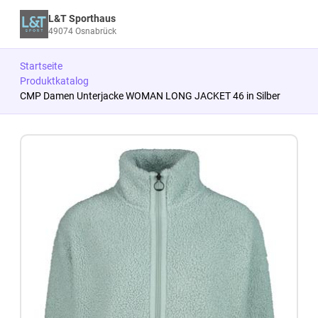
L&T Sporthaus
49074 Osnabrück
Startseite
Produktkatalog
CMP Damen Unterjacke WOMAN LONG JACKET 46 in Silber
Zum Produkt springen
Zur Produktbeschreibung springen