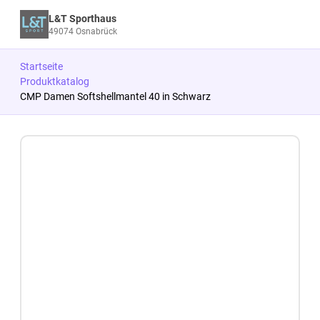
L&T Sporthaus
49074 Osnabrück
Startseite
Produktkatalog
CMP Damen Softshellmantel 40 in Schwarz
Zum Produkt springen
Zur Produktbeschreibung springen