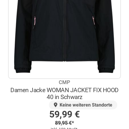
CMP
Damen Jacke WOMAN JACKET FIX HOOD
40 in Schwarz
AUF LAGER
Keine weiteren Standorte
Sonderpreis
59,99
€
Regulärer Preis
89,95
€
*