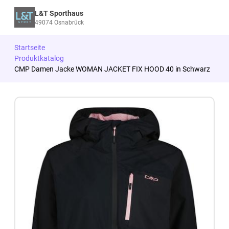
L&T Sporthaus
49074 Osnabrück
Startseite
Produktkatalog
CMP Damen Jacke WOMAN JACKET FIX HOOD 40 in Schwarz
Zum Produkt springen
Zur Produktbeschreibung springen