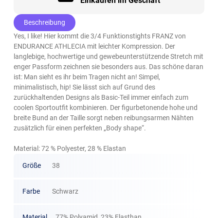
Einkaufen im Geschäft
Beschreibung
Yes, I like! Hier kommt die 3/4 Funktionstights FRANZ von
ENDURANCE ATHLECIA mit leichter Kompression. Der
langlebige, hochwertige und gewebeunterstützende Stretch mit
enger Passform zeichnen sie besonders aus. Das schöne daran
ist: Man sieht es ihr beim Tragen nicht an! Simpel,
minimalistisch, hip! Sie lässt sich auf Grund des
zurückhaltenden Designs als Basic-Teil immer einfach zum
coolen Sportoutfit kombinieren. Der figurbetonende hohe und
breite Bund an der Taille sorgt neben reibungsarmen Nähten
zusätzlich für einen perfekten „Body shape“.
Material: 72 % Polyester, 28 % Elastan
Größe
38
Farbe
Schwarz
Material
77% Polyamid, 23% Elasthan