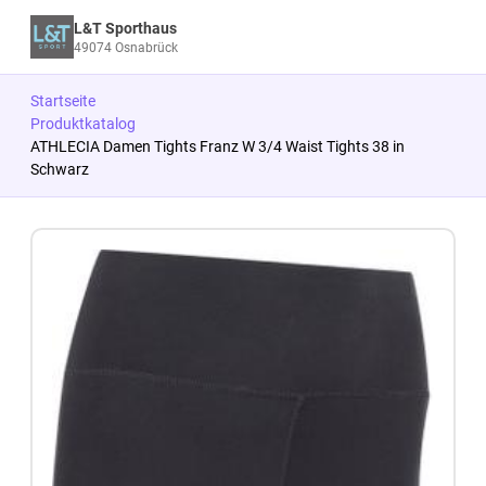
L&T Sporthaus
49074 Osnabrück
Startseite
Produktkatalog
ATHLECIA Damen Tights Franz W 3/4 Waist Tights 38 in
Schwarz
Zum Produkt springen
Zur Produktbeschreibung springen