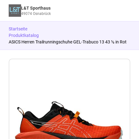
L&T Sporthaus
49074 Osnabrück
Startseite
Produktkatalog
ASICS Herren Trailrunningschuhe GEL-Trabuco 13 43 ½ in Rot
Zum Produkt springen
Zur Produktbeschreibung springen