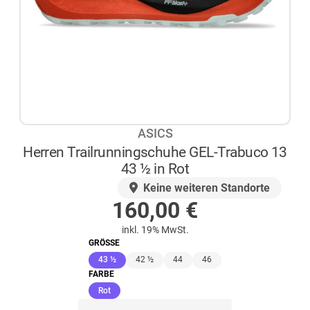
ASICS
Herren Trailrunningschuhe GEL-Trabuco 13
43 ½ in Rot
AUF LAGER
Keine weiteren Standorte
160,00
€
inkl. 19% MwSt.
GRÖSSE
(ausgewählt)
43 ½
42 ½
44
46
FARBE
(ausgewählt)
Rot