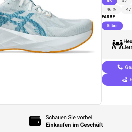
(ausgewäh
46
42
46 ½
47
FARBE
(ausge
Silber
Heu
Jetz
Ges
R
Schauen Sie vorbei
Einkaufen im Geschäft