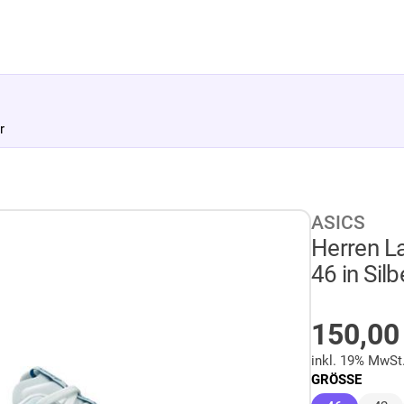
r
ASICS
Herren 
46 in Silb
AUF LA
150,0
inkl. 19% MwSt
GRÖSSE