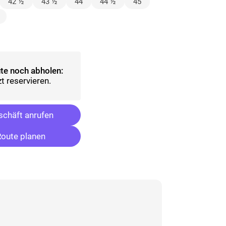
lt)
42 ½
43 ½
44
44 ½
45
wählt)
te noch abholen:
t reservieren.
chäft anrufen
oute planen