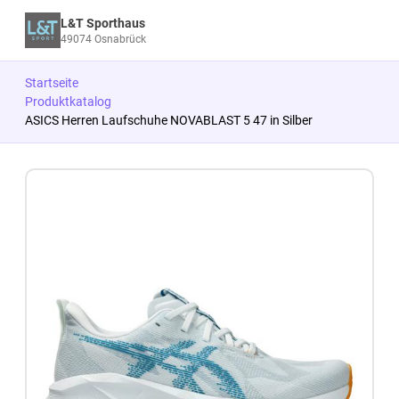
L&T Sporthaus
49074 Osnabrück
Startseite
Produktkatalog
ASICS Herren Laufschuhe NOVABLAST 5 47 in Silber
Zum Produkt springen
Zur Produktbeschreibung springen