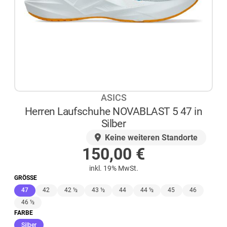
ASICS
Herren Laufschuhe NOVABLAST 5 47 in
Silber
AUF LAGER
Keine weiteren Standorte
150,00
€
inkl. 19% MwSt.
GRÖSSE
(ausgewählt)
47
42
42 ½
43 ½
44
44 ½
45
46
46 ½
FARBE
(ausgewählt)
Silber