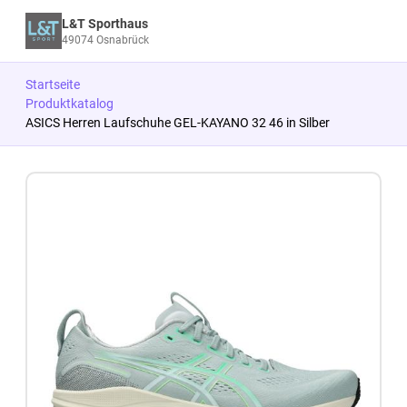
L&T Sporthaus
49074 Osnabrück
Startseite
Produktkatalog
ASICS Herren Laufschuhe GEL-KAYANO 32 46 in Silber
Zum Produkt springen
Zur Produktbeschreibung springen