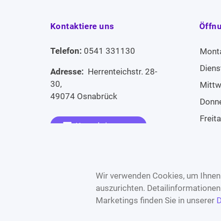
Kontaktiere uns
Öffn
Telefon:
0541 331130
Mont
Diens
Adresse:
Herrenteichstr. 28-
30,
Mitt
49074 Osnabrück
Donn
Freit
Kontaktiere uns
Sams
Widerruf erklären
Sonn
Wir verwenden Cookies, um Ihnen 
auszurichten. Detailinformatione
Marketings finden Sie in unserer
D