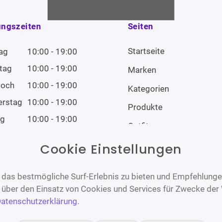
ungszeiten
Seiten
Startseite
ag
10:00 - 19:00
tag
10:00 - 19:00
Marken
woch
10:00 - 19:00
Kategorien
erstag
10:00 - 19:00
Produkte
ag
10:00 - 19:00
Outfits
tag
10:00 - 19:00
Cookie Einstellungen
tag
Geschlossen
das bestmögliche Surf-Erlebnis zu bieten und Empfehlungen
n über den Einsatz von Cookies und Services für Zwecke der
atenschutzerklärung
.
Barrierefrei