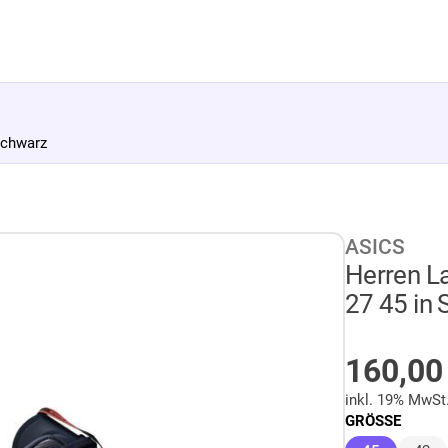
Schwarz
ASICS
Herren 
27 45 in
AUF LA
160,0
inkl. 19% MwSt
GRÖSSE