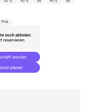
lt)
42 ½
43 ½
44
44 ½
46
sgewählt)
Pink
te noch abholen:
t reservieren.
chäft anrufen
oute planen