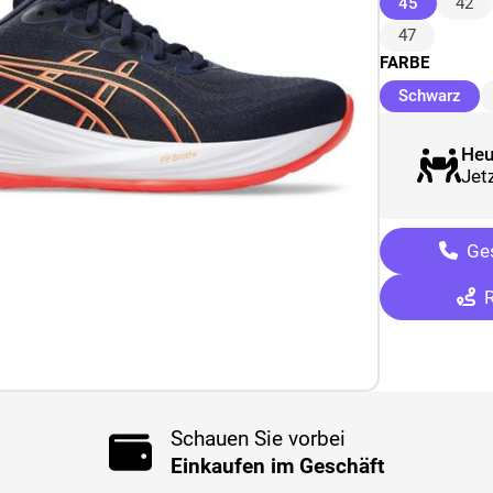
(ausgewäh
45
42
47
FARBE
(au
Schwarz
Heu
Jetz
Ges
R
Schauen Sie vorbei
Einkaufen im Geschäft