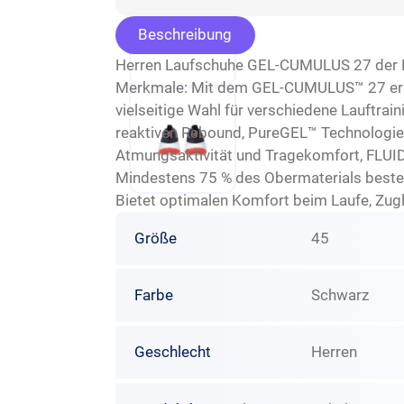
Beschreibung
Herren Laufschuhe GEL-CUMULUS 27 der M
Merkmale: Mit dem GEL-CUMULUS™ 27 erlebs
vielseitige Wahl für verschiedene Lauftra
reaktiven Rebound, PureGEL™ Technologie
Atmungsaktivität und Tragekomfort, FLUIDR
Mindestens 75 % des Obermaterials besteht
Bietet optimalen Komfort beim Laufe, Zugl
Größe
45
Farbe
Schwarz
Geschlecht
Herren