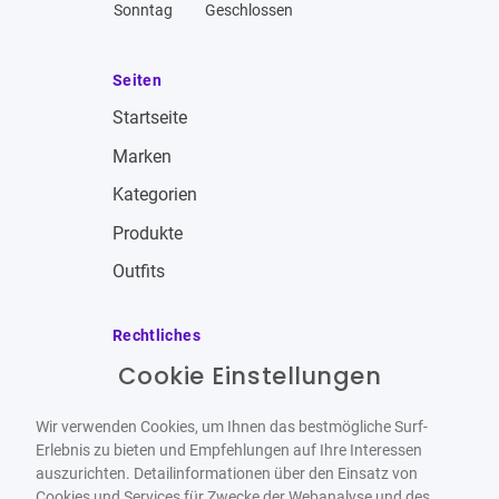
Sonntag
Geschlossen
Seiten
Startseite
Marken
Kategorien
Produkte
Outfits
Rechtliches
Cookie Einstellungen
Impressum
Allgemeine Geschäftsbedingungen
Wir verwenden Cookies, um Ihnen das bestmögliche Surf-
Datenschutzbestimmungen
Erlebnis zu bieten und Empfehlungen auf Ihre Interessen
auszurichten. Detailinformationen über den Einsatz von
Widerrufsbelehrung
Cookies und Services für Zwecke der Webanalyse und des