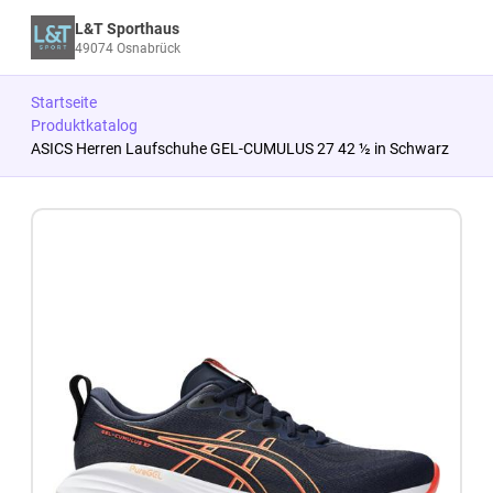
L&T Sporthaus
49074 Osnabrück
Startseite
Produktkatalog
ASICS Herren Laufschuhe GEL-CUMULUS 27 42 ½ in Schwarz
Zum Produkt springen
Zur Produktbeschreibung springen