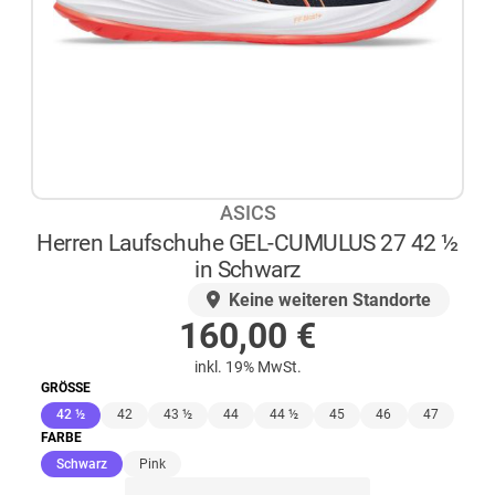
ASICS
Herren Laufschuhe GEL-CUMULUS 27 42 ½
in Schwarz
AUF LAGER
Keine weiteren Standorte
160,00
€
inkl. 19% MwSt.
GRÖSSE
(ausgewählt)
42 ½
42
43 ½
44
44 ½
45
46
47
FARBE
(ausgewählt)
Schwarz
Pink