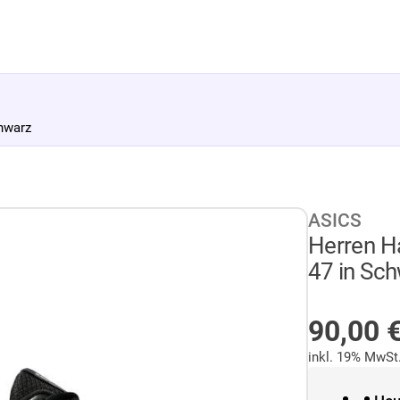
hwarz
ASICS
Herren H
47 in Sc
AUF LA
90,00
inkl. 19% MwSt