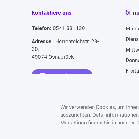
Kontaktiere uns
Öffn
Telefon:
0541 331130
Mont
Diens
Adresse:
Herrenteichstr. 28-
30,
Mitt
49074 Osnabrück
Donn
Freit
Kontaktiere uns
Sams
Widerruf erklären
Sonn
Wir verwenden Cookies, um Ihnen 
auszurichten. Detailinformatione
Marketings finden Sie in unserer
D