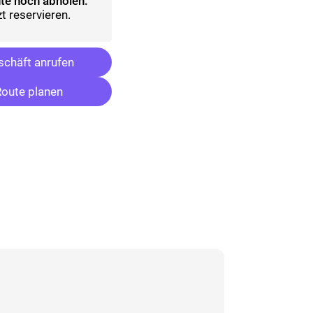
te noch abholen:
t reservieren.
chäft anrufen
oute planen