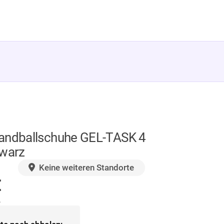
andballschuhe GEL-TASK 4
hwarz
GER
Keine weiteren Standorte
€
.