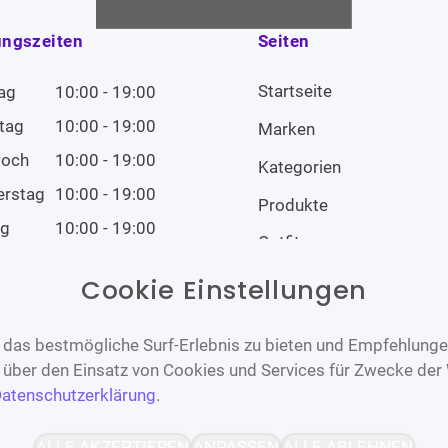
ungszeiten
Seiten
Startseite
ag
10:00 - 19:00
tag
10:00 - 19:00
Marken
woch
10:00 - 19:00
Kategorien
erstag
10:00 - 19:00
Produkte
ag
10:00 - 19:00
Outfits
tag
10:00 - 19:00
Cookie Einstellungen
tag
Geschlossen
das bestmögliche Surf-Erlebnis zu bieten und Empfehlungen
n über den Einsatz von Cookies und Services für Zwecke der
atenschutzerklärung
.
Barrierefrei
Bereitgestellt von
ALLE AKZEPTIEREN
ANPASSEN
ALLE ABLEHNEN