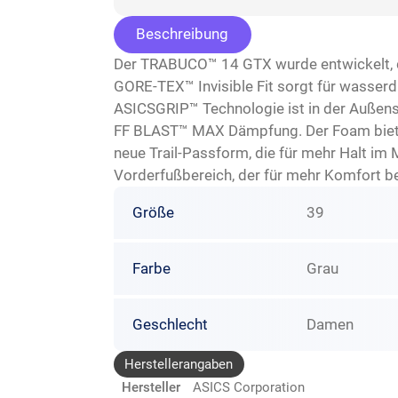
Beschreibung
Der TRABUCO™ 14 GTX wurde entwickelt, dam
GORE-TEX™ Invisible Fit sorgt für wasserdi
ASICSGRIP™ Technologie ist in der Außensoh
FF BLAST™ MAX Dämpfung. Der Foam bietet 
neue Trail-Passform, die für mehr Halt im 
Vorderfußbereich, der für mehr Komfort bei
Größe
39
Farbe
Grau
Geschlecht
Damen
Herstellerangaben
Hersteller
ASICS Corporation