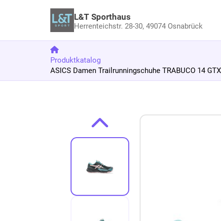
L&T Sporthaus
Herrenteichstr. 28-30,
49074 Osnabrück
Produktkatalog
ASICS Damen Trailrunningschuhe TRABUCO 14 GTX 
Zum Produkt springen
Zur Produktbeschreibung springen