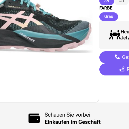
(ausgewäh
39
40
FARBE
(ausgew
Grau
Heu
Jetz
Ges
R
Schauen Sie vorbei
Einkaufen im Geschäft