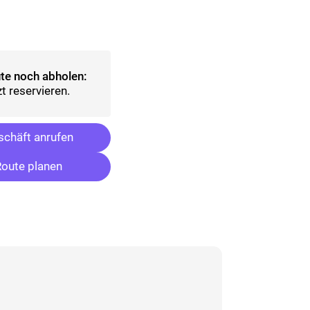
lt)
ählt)
te noch abholen:
t reservieren.
chäft anrufen
oute planen