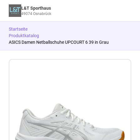
L&T Sporthaus
49074 Osnabrück
Startseite
Produktkatalog
ASICS Damen Netballschuhe UPCOURT 6 39 in Grau
Zum Produkt springen
Zur Produktbeschreibung springen