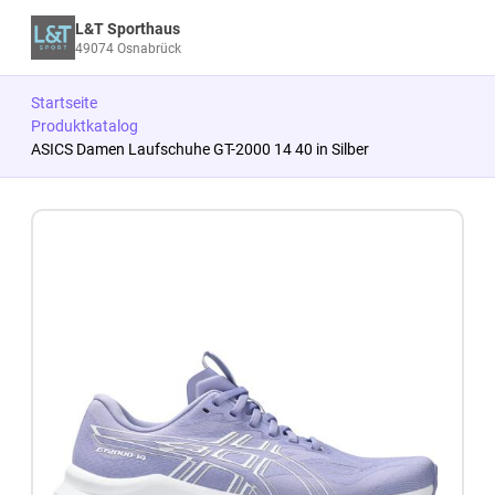
L&T Sporthaus
49074 Osnabrück
Startseite
Produktkatalog
ASICS Damen Laufschuhe GT-2000 14 40 in Silber
Zum Produkt springen
Zur Produktbeschreibung springen