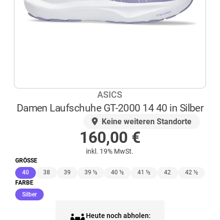
ASICS
Damen Laufschuhe GT-2000 14 40 in Silber
AUF LAGER
Keine weiteren Standorte
160,00
€
inkl. 19% MwSt.
GRÖSSE
(ausgewählt)
40
38
39
39 ½
40 ½
41 ½
42
42 ½
FARBE
(ausgewählt)
Silber
Heute noch abholen: