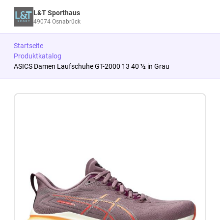
L&T Sporthaus
49074 Osnabrück
Startseite
Produktkatalog
ASICS Damen Laufschuhe GT-2000 13 40 ½ in Grau
Zum Produkt springen
Zur Produktbeschreibung springen