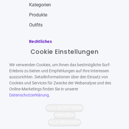
Kategorien
Produkte
Outfits
Rechtliches
Cookie Einstellungen
Impressum
Allgemeine Geschäftsbedingungen
Wir verwenden Cookies, um Ihnen das bestmögliche Surf-
Datenschutzbestimmungen
Erlebnis zu bieten und Empfehlungen auf Ihre Interessen
auszurichten. Detailinformationen über den Einsatz von
Widerrufsbelehrung
Cookies und Services für Zwecke der Webanalyse und des
Online-Marketings finden Sie in unserer
Datenschutzerklärung
.
ALLE AKZEPTIEREN
Barrierefrei
Bereitgestellt von
ANPASSEN
WCAG-2.1-AA
ALLE ABLEHNEN