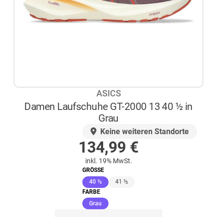
ASICS
Damen Laufschuhe GT-2000 13 40 ½ in
Grau
AUF LAGER
Keine weiteren Standorte
134,99
€
inkl. 19% MwSt.
GRÖSSE
(ausgewählt)
40 ½
41 ½
FARBE
(ausgewählt)
Grau