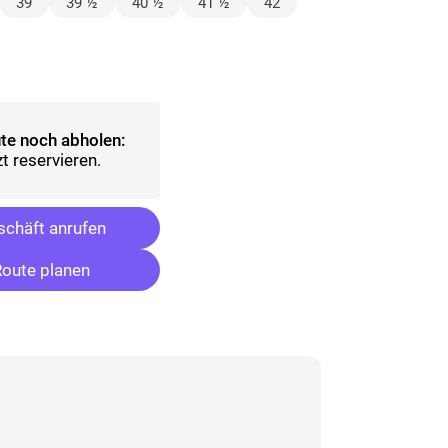
lt)
39
39 ½
40 ½
41 ½
42
wählt)
te noch abholen:
t reservieren.
chäft anrufen
oute planen