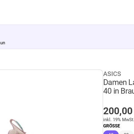
aun
ASICS
Damen L
40 in Bra
AUF LA
200,0
inkl. 19% MwSt
GRÖSSE