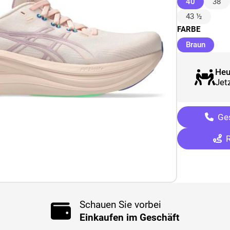
(ausgewäh
40
38
43 ½
FARBE
(ausge
Braun
Heu
Jetz
Ges
R
Schauen Sie vorbei
Einkaufen im Geschäft