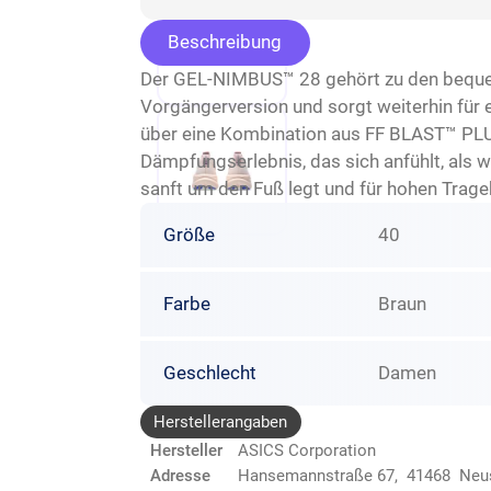
Beschreibung
Der GEL-NIMBUS™ 28 gehört zu den bequems
Vorgängerversion und sorgt weiterhin für 
über eine Kombination aus FF BLAST™ PLU
Dämpfungserlebnis, das sich anfühlt, als 
sanft um den Fuß legt und für hohen Trage
Größe
40
Farbe
Braun
Geschlecht
Damen
Herstellerangaben
Hersteller
ASICS Corporation
Adresse
Hansemannstraße 67, 41468 Neu