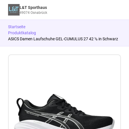
L&T Sporthaus
49074 Osnabrück
Startseite
Produktkatalog
ASICS Damen Laufschuhe GEL-CUMULUS 27 42 ½ in Schwarz
Zum Produkt springen
Zur Produktbeschreibung springen