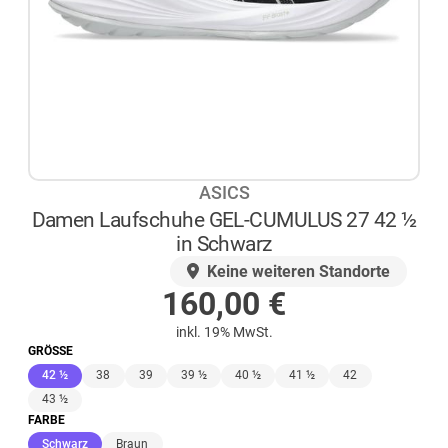
ASICS
Damen Laufschuhe GEL-CUMULUS 27 42 ½
in Schwarz
AUF LAGER
Keine weiteren Standorte
160,00
€
inkl. 19% MwSt.
GRÖSSE
(ausgewählt)
42 ½
38
39
39 ½
40 ½
41 ½
42
43 ½
FARBE
(ausgewählt)
Schwarz
Braun