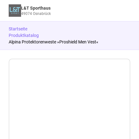
L&T Sporthaus
49074 Osnabrück
Startseite
Produktkatalog
Alpina Protektorenweste »Proshield Men Vest«
Zum Produkt springen
Zur Produktbeschreibung springen