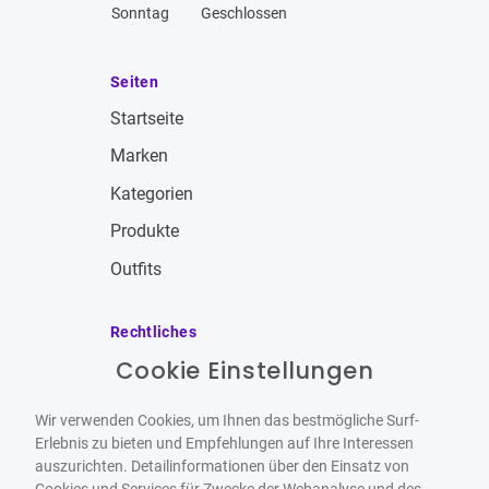
Sonntag
Geschlossen
Seiten
Startseite
Marken
Kategorien
Produkte
Outfits
Rechtliches
Cookie Einstellungen
Impressum
Allgemeine Geschäftsbedingungen
Wir verwenden Cookies, um Ihnen das bestmögliche Surf-
Datenschutzbestimmungen
Erlebnis zu bieten und Empfehlungen auf Ihre Interessen
auszurichten. Detailinformationen über den Einsatz von
Widerrufsbelehrung
Cookies und Services für Zwecke der Webanalyse und des