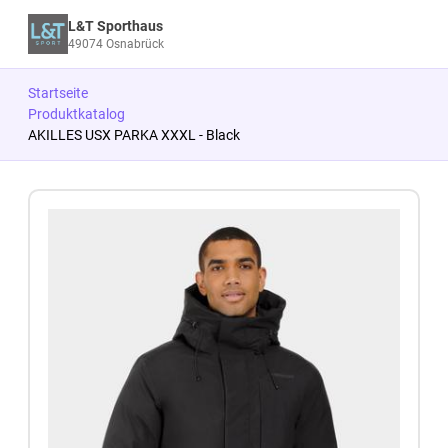
L&T Sporthaus
49074 Osnabrück
Startseite
Produktkatalog
AKILLES USX PARKA XXXL - Black
Zum Produkt springen
Zur Produktbeschreibung springen