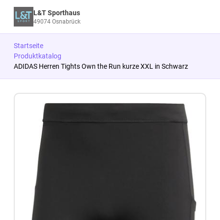
L&T Sporthaus
49074 Osnabrück
Startseite
Produktkatalog
ADIDAS Herren Tights Own the Run kurze XXL in Schwarz
Zum Produkt springen
Zur Produktbeschreibung springen