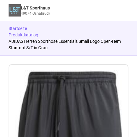
L&T Sporthaus
49074 Osnabrück
Startseite
Produktkatalog
ADIDAS Herren Sporthose Essentials Small Logo Open-Hem
Stanford S/T in Grau
Zum Produkt springen
Zur Produktbeschreibung springen