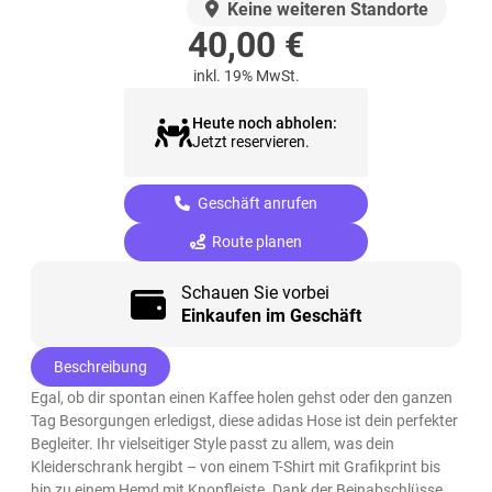
AUF LAGER
Keine weiteren Standorte
40,00
€
inkl. 19% MwSt.
Heute noch abholen:
Jetzt reservieren.
Geschäft anrufen
Route planen
Schauen Sie vorbei
Einkaufen im Geschäft
Beschreibung
Egal, ob dir spontan einen Kaffee holen gehst oder den ganzen
Tag Besorgungen erledigst, diese adidas Hose ist dein perfekter
Begleiter. Ihr vielseitiger Style passt zu allem, was dein
Kleiderschrank hergibt – von einem T-Shirt mit Grafikprint bis
hin zu einem Hemd mit Knopfleiste. Dank der Beinabschlüsse