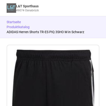
L&T Sporthaus
49074 Osnabrück
Startseite
Produktkatalog
ADIDAS Herren Shorts TR-ES PIQ 3SHO M in Schwarz
Zum Produkt springen
Zur Produktbeschreibung springen