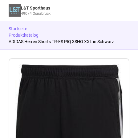
L&T Sporthaus
49074 Osnabrück
Startseite
Produktkatalog
ADIDAS Herren Shorts TR-ES PIQ 3SHO XXL in Schwarz
Zum Produkt springen
Zur Produktbeschreibung springen