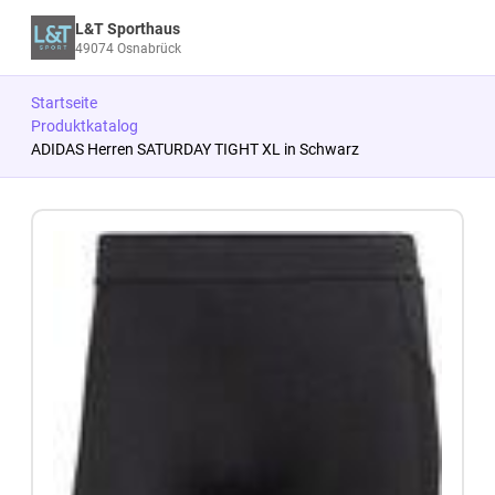
L&T Sporthaus
49074 Osnabrück
Startseite
Produktkatalog
ADIDAS Herren SATURDAY TIGHT XL in Schwarz
Zum Produkt springen
Zur Produktbeschreibung springen