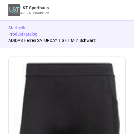
L&T Sporthaus
49074 Osnabrück
Startseite
Produktkatalog
ADIDAS Herren SATURDAY TIGHT M in Schwarz
Zum Produkt springen
Zur Produktbeschreibung springen