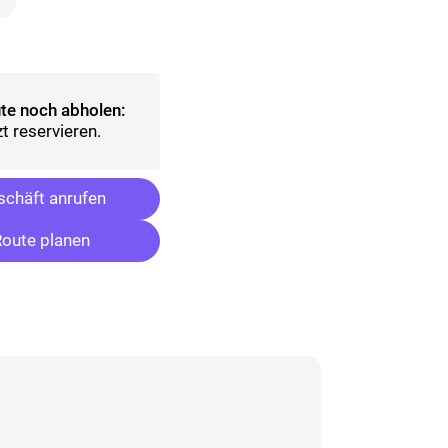
lt)
sgewählt)
te noch abholen:
t reservieren.
chäft anrufen
oute planen