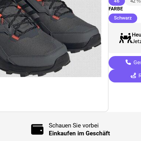
(ausgewäh
46
42 ⅔
FARBE
(au
Schwarz
Heu
Jetz
Ges
R
Schauen Sie vorbei
Einkaufen im Geschäft