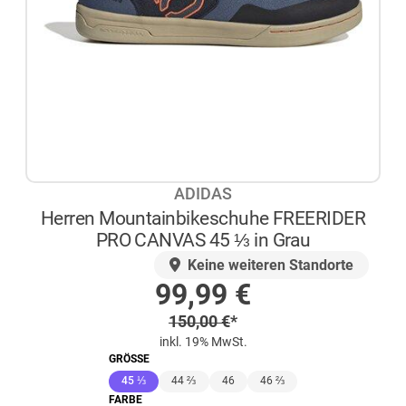
ADIDAS
Herren Mountainbikeschuhe FREERIDER
PRO CANVAS 45 ⅓ in Grau
AUF LAGER
Keine weiteren Standorte
Sonderpreis
99,99
€
Regulärer Preis
150,00
€
*
inkl. 19% MwSt.
GRÖSSE
(ausgewählt)
45 ⅓
44 ⅔
46
46 ⅔
FARBE