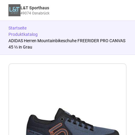
L&T Sporthaus
49074 Osnabrück
Startseite
Produktkatalog
ADIDAS Herren Mountainbikeschuhe FREERIDER PRO CANVAS
45 ⅓ in Grau
Zum Produkt springen
Zur Produktbeschreibung springen