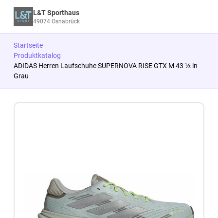
L&T Sporthaus
49074 Osnabrück
Startseite
Produktkatalog
ADIDAS Herren Laufschuhe SUPERNOVA RISE GTX M 43 ⅓ in
Grau
Zum Produkt springen
Zur Produktbeschreibung springen