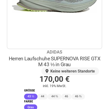
ADIDAS
Herren Laufschuhe SUPERNOVA RISE GTX
M 43 ⅓ in Grau
AUF LAGER
Keine weiteren Standorte
170,00
€
inkl. 19% MwSt.
GRÖSSE
(ausgewählt)
43 ⅓
44
44 ⅔
46
46 ⅔
FARBE
(ausgewählt)
Grau