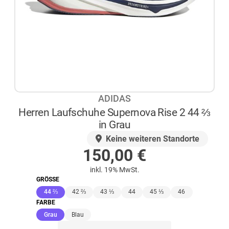
ADIDAS
Herren Laufschuhe Supernova Rise 2 44 ⅔
in Grau
AUF LAGER
Keine weiteren Standorte
150,00
€
inkl. 19% MwSt.
GRÖSSE
(ausgewählt)
44 ⅔
42 ⅔
43 ⅓
44
45 ⅓
46
FARBE
(ausgewählt)
Grau
Blau