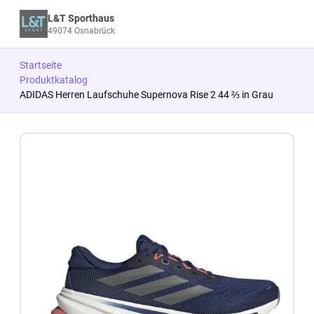
L&T Sporthaus
49074 Osnabrück
Startseite
Produktkatalog
ADIDAS Herren Laufschuhe Supernova Rise 2 44 ⅔ in Grau
Zum Produkt springen
Zur Produktbeschreibung springen